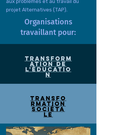
aux problèmes et au travail du
projet Alternatives (TAP).
Organisations
travaillant pour:
Transform
ation de
l'éducatio
n
Transfo
rmation
sociéta
le