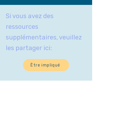
Si vous avez des
ressources
supplémentaires, veuillez
les partager ici:
Être impliqué
ACTIVITIES
À
PROP
OS DE
NOUS
ABOUT
RESOURCES
US