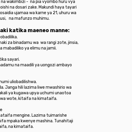
i na wakimbizi - na pia vyombo huru vya
ishi na dosari zake. Makundi haya tayari
zosaidia ujamaa wa karne ya 21, uhuru wa
eusi, na mafunzo muhimu.
haki katika maeneo manne:
obadilika.
haki za binadamu wa wa rangi zote, jinsia,
a mabadiliko ya elimu na jamii.
ika sayari.
inadamu na maadili ya uongozi ambayo
umi uliobadilishwa.
. Janga hili lazima liwe mwashirio wa
makali ya kugawa upya uchumi unaotoa
a wote, kitaifa na kimataifa.
te
mataifa mengine. Lazima tuimarishe
aifa mpaka kwenye mashina. Tunahitaji
ifa, na kimataifa.