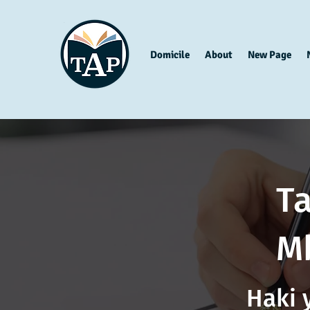
Domicile
About
New Page
Ta
M
Haki 