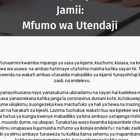
Jamii:
Mfumo wa Utendaji
u, tunaamini kwamba mipango ya sasa ya kijamii, kiuchumi, kisiasa, na
a wa usawa na ambao hatimaye utatishia maisha katika sayari hii
okwenda na wakati ambao utasaidia mabadiliko ya kijamii tunayohitaji i
zaidi, na endelevu.
 yanayohusiana nayo yanasukuma ubinadamu na sayari hai kuelekea mw
 sasa yanaonekana katika janga la coronavirus duniani kote, kutokuwep
ume uliojikimu, kuongezeka kwa machafuko ya hali ya hewa na mazingir
na harakati za kijeshi. Lazima tuchukue wakati huu wa kipekee wa kihis
a hatua ya kuingia kwenye mabadiliko ya kina ambayo yatajenga mshi
, muundo dume, na ubepari. Tunakataa wazo kwamba kipaumbele cha el
imu vinapaswa kujumuisha mifumo ya ikolojia endelefu r na haki zaidi z
aki ya elimu ambayo tunaweza tu kufikia kama sehemu ya mapambano m