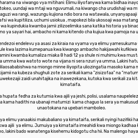
arama na viwango vya mitihani: Elimu iliyofanywa kama bidhaa ina
okeo, uundaji wa mtaji wa nguvumali, na kiwango cha urudishaji wa mta
uzi wa rangi, wazungu kujiona ndio bora na watawala, unyanyapaaji wa
fsi wa kupitiliza, uchumi usiokua , mapokezi bila ukosoaji waa matan
 wa kupindukia kwamba jamii zilizoelimika sana katika historia ya b
 ya sayari hai, ambacho ni kama kitendo cha kujiua kwa pamoja na u
ekendezoi endelevu ya asasi za kiraia na vyama vya elimu yamesukuma
le kwa lazima kumepanua kwa kiwango ambacho hakijawahi kufikiwa – 
zinaamini kwamba kumaliza miaka 8 hadi 12 ya shule ni muhimu kwa must
 umma kwa watoto wote na vijana ni sera nzuri ya umma. Lakini hatupo
laosababishwa na miongo minne iliyopita uliozingatia masoko kama
jamii na kubeza shughuli zote za serikali kama "zisizofaa" na “matu
kezajii zaidi unahitajika na inawezekana, kutoka kwa serikali za kit
kimataifa.
hupata fedha za kutumia kwa ajili ya jeshi, polisi, usalama naupelelez
uhaba kama hadithi na ubanaji matumizi kama chaguo la sera ya makusud
unaotokana na upebari mamboleo.
a elimu yanaakisi makubaliano ya kimataifa, serikali nyingi hazifikii ha
a kwa ajili ya elimu. Jumuiya ya kimataifa imeahidi kwa miongo kadhaa k
 lakini bado wanatenga kisehemu kidogotu cha hii. Na malengo haya