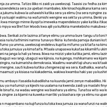
nja za umma. Tatizo liliko ni zaidi ya uwekezaji. Taasisi za fedha za k
nazoendeleza sera za upebari mambaleo, kile kinachojulikana kama se
 jukumu kubwa la ushawishi katika sera ya elimu (na sera nyingine za k
ili ya kuajiri walimu na watumishi wengine wa sekta ya umma. Benki ya
i kwa miongo minne iliyopita imeweka mapendekezo yake katika itikad
pya wa Bretton Woods kwa ajili ya kufikiria marekebisho makubwa y
wa. Serikali zote lazima zifanye elimu ya umma bure tangu utotoni 
rasia na kutathimini namna tunavyo fikiria kutenda pamoja duniani ko
 mifumo ya umma, uwekezaji endelevu kupitia mifumo ya kitaifa na ki
utoka jumuiya ya kimataifa. Mtaala unapaswa kukataa kikamilifu uki
ni na janga la hali ya hewa. Ikiwa na mizizi yake katika jamii, elimu 
aguzi wa rangi, ubaguzi wa kijinsia, na kujenga, mshikamano wa kijamii,
azingira, na kuimarisha demokrasia. Waalimu wanahitaji uhuru wa kitaalu
engine, sauti kubwa katika utengenezaji wa sera. Kadhalika, wanafu
 maamuzi ya kisiasa na kiakademia, wakiwa kwamba haki yao ya kushiri
mu ambayo itasaidia kubadilisha na kuunda jamii zenye mabadiliko. Hi
 juu ya matumizi ya kijeshi na usalama na kwenda zaidi ya maslahi fi
le binafsi, na wadau wengine wa biashara ya elimu. Tunatoa wito wa k
zingine za kijamii na kuweka mantiki ya biashara nje ya elimu na upanga
 n mapambano na kujifunza kutoka kwa jumuia za wanafunzi na wali