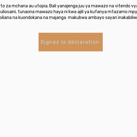
oto za mchana au utopia; Bali yanajenga juu ya mawazo na vitendo 
 tuliosaini, tunaona mawazo haya ni kwa ajili ya kufanya mtazamo mpy
biliana na kuondokana na majanga makubwa ambayo sayari inakabiliw
Signez la déclaration