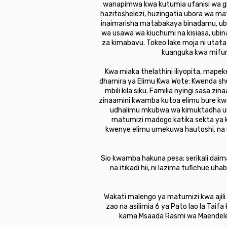
wanapimwa kwa kutumia ufanisi wa gh
hazitoshelezi, huzingatia ubora wa mat
inaimarisha matabakaya binadamu, ubag
wa usawa wa kiuchumi na kisiasa, ubina
za kimabavu. Tokeo lake moja ni utata
kuanguka kwa mifumo
Kwa miaka thelathini iliyopita, map
dhamira ya Elimu Kwa Wote: Kwenda shu
mbili kila siku. Familia nyingi sasa 
zinaamini kwamba kutoa elimu bure kwa
udhalimu mkubwa wa kimuktadha uli
matumizi madogo katika sekta ya ki
kwenye elimu umekuwa hautoshi, na uwe
Sio kwamba hakuna pesa; serikali daima 
na itikadi hii, ni lazima tufichue 
Wakati malengo ya matumizi kwa ajili y
zao na asilimia 6 ya Pato lao la Taif
kama Msaada Rasmi wa Maendeleo,