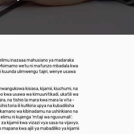
 kielimu inazaaa mahusiano ya madaraka
. Msimamo wetu ni mafunzo mbadala kwa
li kuunda ulimwengu tajiri, wenye usawa
angukowa kisiasa, kijamii, kiuchumi, na
o kwa usawa wa kimuunitikadi, ukatili wa
a, na tishio la mara kwa mara la vita -
toria ili kufikiria upya na kubadilisha
kamano wa kibinadamu na ushirikiano na
imu ni kujenga 'mtaji wa nguvumali';
a kijamii kwa vizazi vya sasa na vijavyo.
apana kwa ajili ya mabadiliko ya kijamii