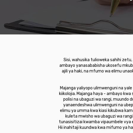
Sisi, wahusika tulioweka sahihi zet
ambayo yanasababisha ukosefu mkubw
ajili ya haki, na mfumo wa elimu una
Majanga yaliyopo ulimwenguni na yale
kiikolojia. Majanga haya - ambayo kwa
polisi na ubaguzi wa rangi, muundo d
yanaendeshwa ulimwenguni na ubepari 
elimu ya umma kwa kiasi kikubwa kam
kuleta mwisho wa ubaguzi wa rangi
tunasisitizai kwamba vipaumbele vya el
Hii inahitaji kuundwa kwa mifumo ya h