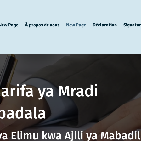
New Page
À propos de nous
New Page
Déclaration
Signatur
arifa ya Mradi
badala
ya Elimu kwa Ajili ya Mabadil