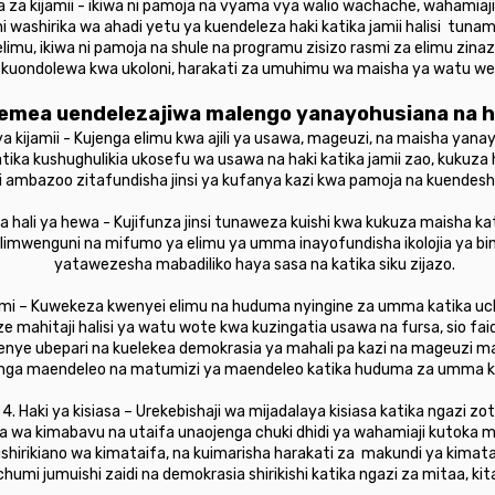
a za kijamii - ikiwa ni pamoja na vyama vya walio wachache, wahamiaj
washirika wa ahadi yetu ya kuendeleza haki katika jamii halisi tunamo
limu, ikiwa ni pamoja na shule na programu zisizo rasmi za elimu zina
 kuondolewa kwa ukoloni, harakati za umuhimu wa maisha ya watu w
egemea uendelezajiwa malengo yanayohusiana na 
 ya kijamii - Kujenga elimu kwa ajili ya usawa, mageuzi, na maisha yanay
atika kushughulikia ukosefu wa usawa na haki katika jamii zao, kukuza 
hi ambazoo zitafundisha jinsi ya kufanya kazi kwa pamoja na kuendesh
ya hali ya hewa - Kujifunza jinsi tunaweza kuishi kwa kukuza maisha kat
Ulimwenguni na mifumo ya elimu ya umma inayofundisha ikolojia ya b
yatawezesha mabadiliko haya sasa na katika siku zijazo.
umi – Kuwekeza kwenyei elimu na huduma nyingine za umma katika uch
mahitaji halisi ya watu wote kwa kuzingatia usawa na fursa, sio faida
enye ubepari na kuelekea demokrasia ya mahali pa kazi na mageuzi 
enga maendeleo na matumizi ya maendeleo katika huduma za umma kw
4. Haki ya kisiasa – Urekebishaji wa mijadalaya kisiasa katika ngazi zo
a wa kimabavu na utaifa unaojenga chuki dhidi ya wahamiaji kutoka 
hirikiano wa kimataifa, na kuimarisha harakati za makundi ya kimat
umi jumuishi zaidi na demokrasia shirikishi katika ngazi za mitaa, kita