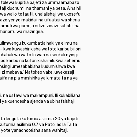
yotolewa kupitia bajeti za ummaamabazo
ji kiuchumi, na thamani ya pesa. Aina hii
 walio tofautii, uhalalishaji wa ukosefu
gazo yenye makidai, na ufuataji wa sheria
inadamu kwa pamoja ndizo zinazosababisha
haribifu wa mazingira.
 ulimwengu kukumbatia haki ya elimu na
kwa kuwashirikisha watoto karibu bilioni
akabali wa watoto wao na serikali nyingi
 karibu na kufanikisha hili. Kwa sehemu,
 msingi umesababisha kudumishwa kwa
mizi mabaya." Matokeo yake, uwekezaji
aifa na pia mashirika ya kimataifa na ya
i, na ustawi wa makampuni. Ili kukabiliana
i ya kuendesha ajenda ya ubinafsishaji
ta lengo la kutumia asilimia 20 ya bajeti
utumia asilimia 0.7 ya Pato lao la Taifa
 yote yanadhoofisha sana wahitaji.