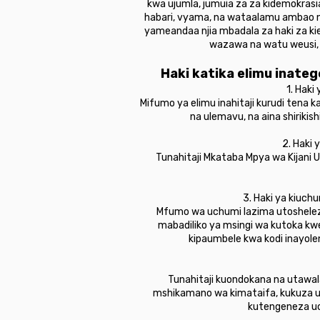
kwa ujumla, jumuia za za kidemokrasi
habari, vyama, na wataalamu ambao ni 
yameandaa njia mbadala za haki za kie
wazawa na watu weusi,
Haki katika elimu inat
1. Haki
Mifumo ya elimu inahitaji kurudi tena k
na ulemavu, na aina shirikis
2. Haki 
Tunahitaji Mkataba Mpya wa Kijani 
3. Haki ya kiuch
Mfumo wa uchumi lazima utosheleze 
mabadiliko ya msingi wa kutoka kw
kipaumbele kwa kodi inayol
Tunahitaji kuondokana na utawal
mshikamano wa kimataifa, kukuza us
kutengeneza uch