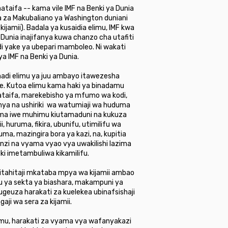
imataifa -- kama vile IMF na Benki ya Dunia
ra za Makubaliano ya Washington duniani
ijamii). Badala ya kusaidia elimu, IMF kwa
 Dunia inajifanya kuwa chanzo cha utafiti
i yake ya ubepari mamboleo. Ni wakati
a IMF na Benki ya Dunia.
hadi elimu ya juu ambayo itawezesha
te. Kutoa elimu kama haki ya binadamu
mataifa, marekebisho ya mfumo wa kodi,
mya na ushiriki wa watumiaji wa huduma
lazima iwe muhimu kiutamaduni na kukuza
 huruma, fikira, ubunifu, utimilifu wa
ma, mazingira bora ya kazi, na, kupitia
nzi na vyama vyao vya uwakilishi lazima
ki imetambuliwa kikamilifu.
i itahitaji mkataba mpya wa kijamii ambao
nyu ya sekta ya biashara, makampuni ya
ugeuza harakati za kuelekea ubinafsishaji
ji wa sera za kijamii.
mu, harakati za vyama vya wafanyakazi