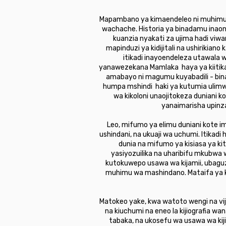
Mapambano ya kimaendeleo ni muhimu k
wachache. Historia ya binadamu inao
kuanzia nyakati za ujima hadi viwa
mapinduzi ya kidijitali na ushirikiano 
itikadi inayoendeleza utawala 
yanawezekana Mamlaka haya ya kiitikad
amabayo ni magumu kuyabadili - binada
humpa mshindi haki ya kutumia ulimw
wa kikoloni unaojitokeza duniani 
yanaimarisha upinza
Leo, mifumo ya elimu duniani kote 
ushindani, na ukuaji wa uchumi. Itikad
dunia na mifumo ya kisiasa ya k
yasiyozuilika na uharibifu mkubwa 
kutokuwepo usawa wa kijamii, ubaguz
muhimu wa mashindano. Mataifa ya k
Matokeo yake, kwa watoto wengi na vi
na kiuchumi na eneo la kijiografia w
tabaka, na ukosefu wa usawa wa kij