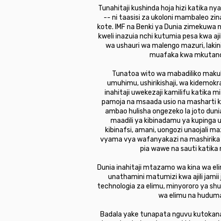
Tunahitaji kushinda hoja hizi katika nya
-- ni taasisi za ukoloni mambaleo zi
kote. IMF na Benki ya Dunia zimekuwa na
kweli inazuia nchi kutumia pesa kwa aj
wa ushauri wa malengo mazuri, lakin
muafaka kwa mkutano m
Tunatoa wito wa mabadiliko makub
umuhimu, ushirikishaji, wa kidemok
inahitaji uwekezaji kamilifu katika
pamoja na msaada usio na masharti k
ambao hulisha ongezeko la joto dunia
maadili ya kibinadamu ya kupinga ub
kibinafsi, amani, uongozi unaojali m
vyama vya wafanyakazi na mashirika m
pia wawe na sauti katika
Dunia inahitaji mtazamo wa kina wa eli
unathamini matumizi kwa ajili jamii
technologia za elimu, minyororo ya shu
wa elimu na huduma 
Badala yake tunapata nguvu kutokana