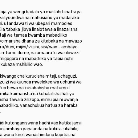
a ya wengi badala ya maslahi binafsi ya
 yaliyoundwa na mahusiano ya madaraka:
loni, utandawazi wa ubepari mamboleo,
Kila tabaka jipya linalotawala linazalisha
kataji wa tamaa kwamba mabadiliko
nayoimarisha dhana za kitabaka na mawazo
duni, mijini/vijijini, sisi/wao - ambayo
wa, mfumo dume, na umaarufu wa ulowezi
migogoro na mabadiliko ya tabia nchi
 kukaza mshikilio wao.
iwango cha kurudisha mtaji, uchaguzi,
a vizuizi wa kuunda mwelekeo wa uchumi wa
hafua hewa na kusababisha matumizi
ika kuimarisha na kuhalalisha hali ya
a tawala zilizopo, elimu pia ni uwanja
abadiliko, yanachukua hatua za haraka
.
i kutenganiswana hadhi yao katika jamii
dani ambayo yanaunda na kukita ukabila,
na wanafunzi wanashindana kupitia, na